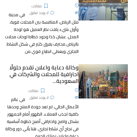
28 يناير، 2026
مقالات
635
الآراء
لا يوجد تعليق
في مدينة
مثل الرياض، المنافسة بين المحلات قوية،
وأول شيء يلفت نظر العميل هو لوحة
المحل. عشان كذا وجود خطاط لوحات محلات
بالرياض محترف يفرق كثير في شكل النشاط
التجاري ويعطي انطباع قوي من
وكالة دعاية واعلان تقدم حلولًا
احترافية للمحلات والشركات في
السعودية…
7 ديسمبر، 2025
مقالات
409
الآراء
لا يوجد تعليق
في عالم
الأعمال الحالي، لم تعد جودة المنتج وحدها
كافية لجذب العملاء. الظهور أمام الجمهور
بشكل واضح واحترافي أصبح خطوة أساسية
في نجاح أي نشاط تجاري. هنا يأتي دور وكالة
دعاية واعلان تمتلك الخبرة