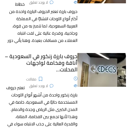
476
الآراء
لا يوجد تعليق
خطاط
حروف بارزة تعتبر الحروف البارزة واحدة من
أكثر أنواع اللوحات انتشارًا في المملكة
العربية السعودية، لما تتميز به من قوة،
وجاذبية، وقدرة عالية على لفت انتباه
العملاء من مسافات بعيدة. وهنا يأتي دور
حروف بارزة زنكور في السعودية –
أناقة وفخامة لواجهات
المحلات…
19 نوفمبر، 2025
مقالات
458
الآراء
لا يوجد تعليق
تعتبر حروف
بارزة زنكور واحدة من أشهر أنواع اللوحات
المستخدمة حاليًا في السعودية، خاصة في
المدن الكبرى مثل الرياض وجدة والدمام.
وهذا لأنها تجمع بين الفخامة، المتانة،
والقدرة العالية على جذب الانتباه سواء في