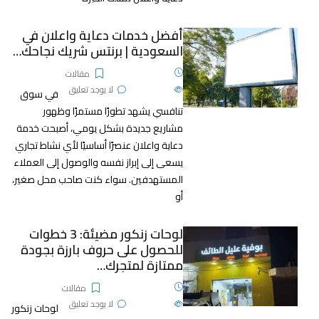
أفضل خدمات دعاية واعلان في
السعودية | برنتس شريك نجاحك…
7 ديسمبر، 2025
مقالات
476
الآراء
لا يوجد تعليق
في سوق
تنافسي يشهد تطورًا مستمرًا وظهور
مشاريع جديدة بشكل يومي، أصبحت خدمة
دعاية واعلان عنصرًا أساسيًا لأي نشاط تجاري
يسعى إلى إبراز نفسه والوصول إلى العملاء
المستهدفين. سواء كنت صاحب محل صغير،
أو
لوحات زنكور مضيئة: 3 خطوات
للحصول على حروف بارزة بجودة
ممتازة لمتجرك…
25 نوفمبر، 2025
مقالات
713
الآراء
لا يوجد تعليق
لوحات زنكور