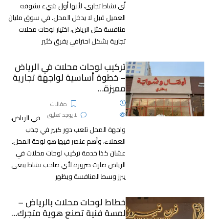
أي نشاط تجاري، لأنها أول شيء يشوفه
العميل قبل لا يدخل المحل. في سوق مليان
منافسة مثل الرياض، اختيار لوحات محلات
تجارية بشكل احترافي يفرق كثير
تركيب لوحات محلات في الرياض
– خطوة أساسية لواجهة تجارية
مميزة…
28 يناير، 2026
مقالات
603
الآراء
لا يوجد تعليق
في الرياض،
واجهة المحل تلعب دور كبير في جذب
العملاء، وأهم عنصر فيها هو لوحة المحل.
عشان كذا خدمة تركيب لوحات محلات في
الرياض صارت ضرورة لأي صاحب نشاط يبغى
يبرز وسط المنافسة ويظهر
خطاط لوحات محلات بالرياض –
لمسة فنية تصنع هوية متجرك…