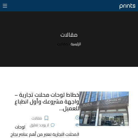
مقالات
الرئيسية
›
مقالات
خطاط لوحات محلات تجارية –
واجهة مشروعك وأول انطباع
للعميل…
28 يناير، 2026
مقالات
641
الآراء
لا يوجد تعليق
لوحات
المحلات التجارية تعتبر من أهم عناصر نجاح