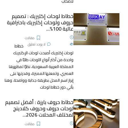
لأصحاب
خطاط لوحات إكليريك : تصميم
حروف ولوحات إكليريك باحترافية
عالية 100%…
25 نوفمبر، 2025
مقالات
546
الآراء
لا يوجد تعليق
خطاط
لوحات إكليريك أصبحت لوحات الإكليريك
واحدة من أكثر أنواع اللوحات طلبًا في
المملكة العربية السعودية، نظرًا لمظهرها
العصري، ولمعتها المميزة، وقدرتها على
إبراز اسم المحل بطريقة جذابة وواضحة. وهنا
يأتي دور خطاط لوحات
خطاط حروف بارزة : أفضل تصميم
لوحات حروف وحروف كلادينج
لمختلف المحلات 2026…
25 نوفمبر، 2025
مقالات