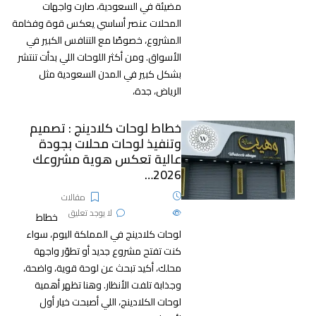
مضيئة في السعودية، صارت واجهات
المحلات عنصر أساسي يعكس قوة وفخامة
المشروع، خصوصًا مع التنافس الكبير في
الأسواق. ومن أكثر اللوحات اللي بدأت تنتشر
بشكل كبير في المدن السعودية مثل
الرياض، جدة،
خطاط لوحات كلادينج : تصميم
وتنفيذ لوحات محلات بجودة
عالية تعكس هوية مشروعك
2026…
25 نوفمبر، 2025
مقالات
652
الآراء
لا يوجد تعليق
خطاط
لوحات كلادينج في المملكة اليوم، سواء
كنت تفتح مشروع جديد أو تطوّر واجهة
محلك، أكيد تبحث عن لوحة قوية، واضحة،
وجذابة تلفت الأنظار. وهنا تظهر أهمية
لوحات الكلادينج، اللي أصبحت خيار أول